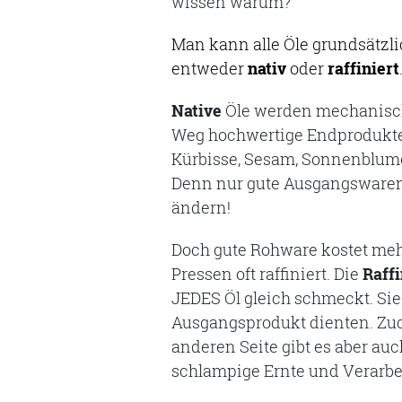
wissen warum?
Man kann alle Öle grundsätzli
entweder
nativ
oder
raffiniert
Native
Öle werden mechanisch 
Weg hochwertige Endprodukte
Kürbisse, Sesam, Sonnenblum
Denn nur gute Ausgangswaren 
ändern!
Doch gute Rohware kostet meh
Pressen oft raffiniert. Die
Raffi
JEDES Öl gleich schmeckt. Sie
Ausgangsprodukt dienten. Zude
anderen Seite gibt es aber au
schlampige Ernte und Verarb