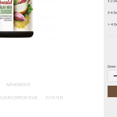
1-2 D
3-4 D
> 4 D
Dose:
Dose
NÄHRWERTE
DUZENT/IMPORTEUR
ZUTATEN