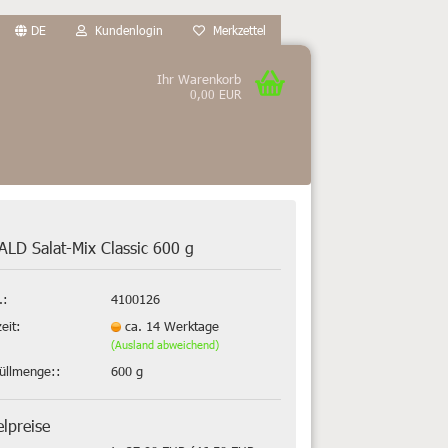
DE
Kundenlogin
Merkzettel
Ihr Warenkorb
0,00 EUR
LD Salat-Mix Classic 600 g
.:
4100126
zeit:
ca. 14 Werktage
(Ausland abweichend)
füllmenge::
600 g
elpreise