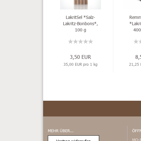
LakritSel *Salz-
Remme
Lakritz-Bonbons*,
*Lakri
100 g
400
3,50 EUR
8,
35,00 EUR pro 1 kg
21,25 
MEHR ÜBER...
ÖFF
MO-
Vertrag widerrufen