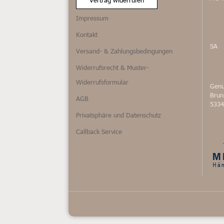
Impressum
Kontakt
SA
Versand- & Zahlungsbedingungen
Widerrufsrecht & Muster-
Widerrufsformular
Genu
Bru
AGB
5334
Privatsphäre und Datenschutz
Callback Service