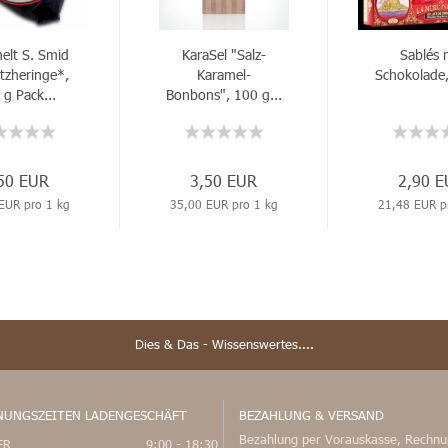
lt S. Smid
KaraSel "Salz-
Sablés 
tzheringe*,
Karamel-
Schokolade
 g Pack...
Bonbons", 100 g...
50 EUR
3,50 EUR
2,90 
EUR pro 1 kg
35,00 EUR pro 1 kg
21,48 EUR p
Dies & Das - Wissenswertes....
NUNGSZEITEN LADENGESCHÄFT
BEZAHLUNG & VERSAND
Bezahlung per Vorauskasse, Rechnu
FR
9:00 - 18:30