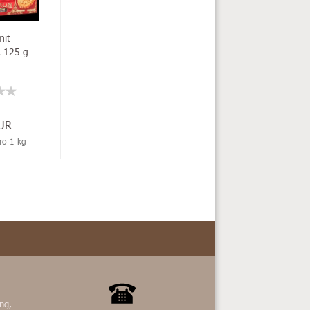
mit
, 125 g
EUR
ro 1 kg
ng,