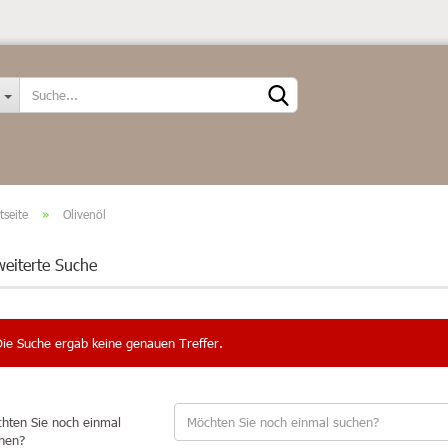
Sprache auswählen
tseite
»
Olivenöl
weiterte Suche
Konto erstellen
Passwort vergessen?
Die Suche ergab keine genauen Treffer.
hten Sie noch einmal
hen?