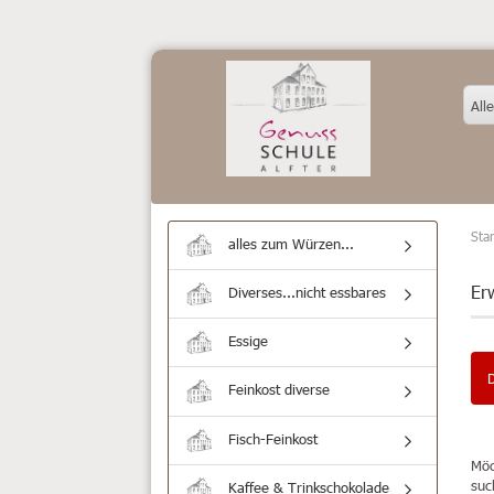
Alle
Star
alles zum Würzen...
Er
Diverses...nicht essbares
Essige
Feinkost diverse
Fisch-Feinkost
Möc
suc
Kaffee & Trinkschokolade