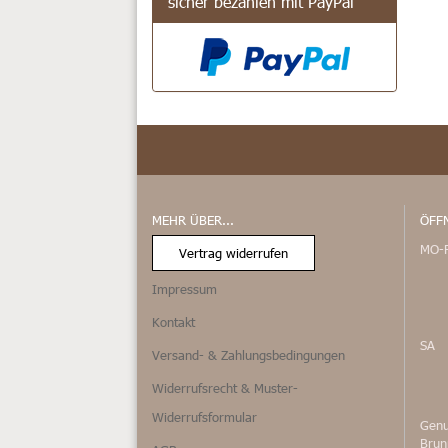
sicher bezahlen mit PayPal
MEHR ÜBER...
ÖFF
MO-
Vertrag widerrufen
Impressum
Kontakt
SA
Versand- & Zahlungsbedingungen
Widerrufsrecht & Muster-
Widerrufsformular
Genu
Bru