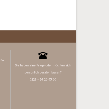
ng,
Sie haben eine Frage oder möchten sich
persönlich beraten lassen?
0228 - 24 26 95 60