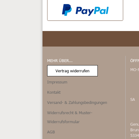
MEHR ÜBER...
ÖFF
MO-
Vertrag widerrufen
Impressum
Kontakt
SA
Versand- & Zahlungsbedingungen
Widerrufsrecht & Muster-
Widerrufsformular
Genu
Bru
AGB
5334