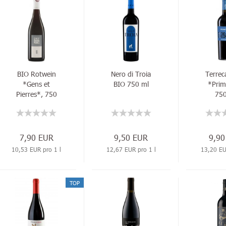
BIO Rotwein
Nero di Troia
Terrec
*Gens et
BIO 750 ml
*Prim
Pierres*, 750
750
ml
7,90 EUR
9,50 EUR
9,90
10,53 EUR pro 1 l
12,67 EUR pro 1 l
13,20 EU
TOP