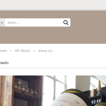
Sprache auswählen
tseite
»
MIT Alkohol
»
diverse rot...
twein
Konto erstellen
Passwort vergessen?