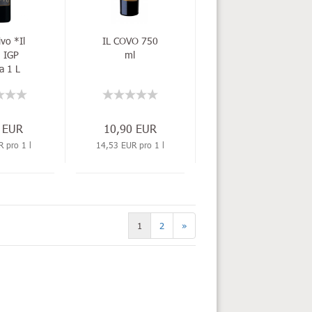
ivo *Il
IL COVO 750
 IGP
ml
a 1 L
 EUR
10,90 EUR
 pro 1 l
14,53 EUR pro 1 l
1
2
»