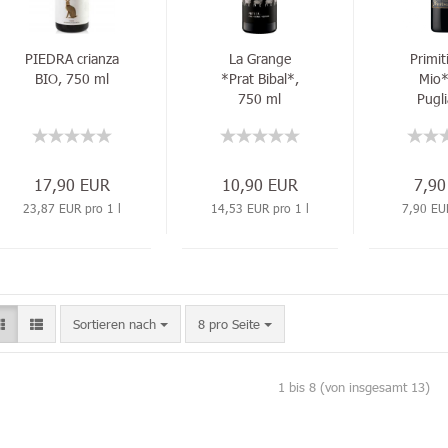
PIEDRA crianza
La Grange
Primit
BIO, 750 ml
*Prat Bibal*,
Mio*
750 ml
Pugli
17,90 EUR
10,90 EUR
7,90
23,87 EUR pro 1 l
14,53 EUR pro 1 l
7,90 EUR
Sortieren nach
8 pro Seite
1
bis
8
(von insgesamt
13
)