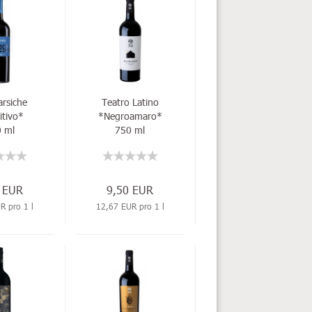
arsiche
Teatro Latino
itivo*
*Negroamaro*
 ml
750 ml
 EUR
9,50 EUR
R pro 1 l
12,67 EUR pro 1 l