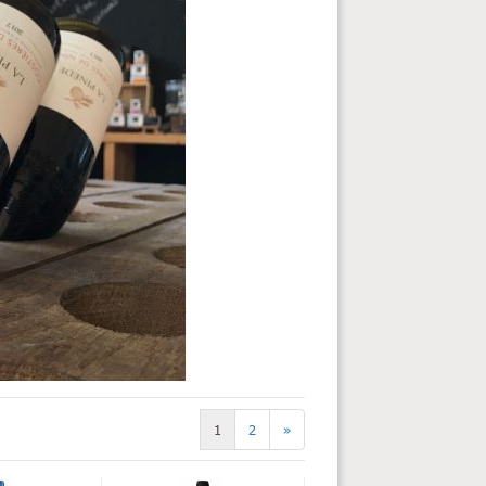
1
2
»