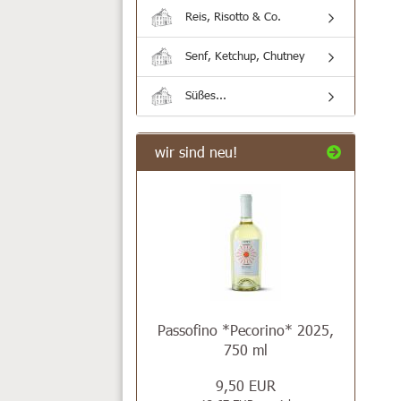
Reis, Risotto & Co.
Senf, Ketchup, Chutney
Süßes...
wir sind neu!
Passofino *Pecorino* 2025,
750 ml
9,50 EUR