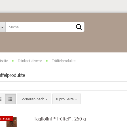
Sprache auswählen
tseite
»
Feinkost diverse
»
Trüffelprodukte
üffelprodukte
Konto erstellen
Passwort vergessen?
Sortieren nach
8 pro Seite
Tagliolini *Trüffel*, 250 g
LD OUT