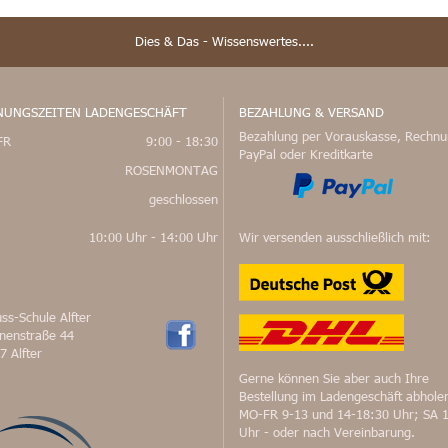
Dies & Das - Wissenswertes....
NUNGSZEITEN LADENGESCHÄFT
BEZAHLUNG & VERSAND
Bezahlung per Vorauskasse, Rechnu
FR
9:00 - 18:30
PayPal oder Kreditkarte
ROSENMONTAG
geschlossen
10:00 Uhr - 14:00 Uhr
Wir versenden ausschließlich mit:
ss-Schule Alfter
nnenstraße 44
7 Alfter
Gerne können Sie aber auch Ihre
Bestellung im Ladengeschäft abhole
MO-FR 9-13 und 14-18:30 Uhr; SA 
Uhr - oder nach Vereinbarung.