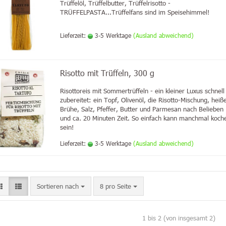
Trüffelöl, Trüffelbutter, Trüffelrisotto -
TRÜFFELPASTA
...Trüffelfans sind im Speisehimmel!
Lieferzeit:
3-5 Werktage
(Ausland abweichend)
Risotto mit Trüffeln, 300 g
Risottoreis mit Sommertrüffeln - ein kleiner Luxus schnell
zubereitet: ein Topf, Olivenöl, die Risotto-Mischung, heiß
Brühe, Salz, Pfeffer, Butter und Parmesan nach Belieben
und ca. 20 Minuten Zeit. So einfach kann manchmal koch
sein!
Lieferzeit:
3-5 Werktage
(Ausland abweichend)
Sortieren nach
8 pro Seite
1
bis
2
(von insgesamt
2
)