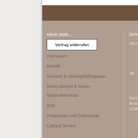
MEHR ÜBER...
ÖFF
MO-
Vertrag widerrufen
Impressum
Kontakt
SA
Versand- & Zahlungsbedingungen
Widerrufsrecht & Muster-
Widerrufsformular
Genu
Bru
AGB
5334
Privatsphäre und Datenschutz
Callback Service