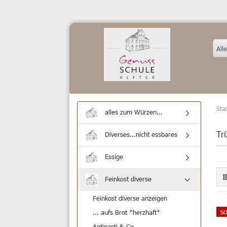
Alle
Star
alles zum Würzen...
Tr
Diverses...nicht essbares
Essige
Feinkost diverse
Feinkost diverse anzeigen
... aufs Brot *herzhaft*
SO
Antipasti & Co.