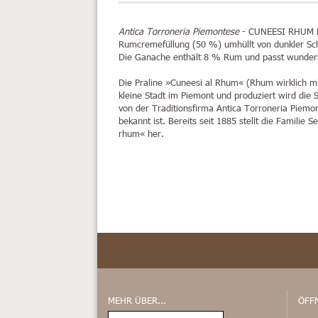
Antica Torroneria Piemontese
-
CUNEESI RHUM P
Rumcremefüllung (50 %) umhüllt von dunkler S
Die Ganache enthält 8 % Rum und passt wunder
Die Praline »Cuneesi al Rhum« (Rhum wirklich mi
kleine Stadt im Piemont und produziert wird die
von der Traditionsfirma Antica Torroneria Piemon
bekannt ist. Bereits seit 1885 stellt die Familie 
rhum« her.
MEHR ÜBER...
ÖFF