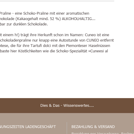
raline
- eine
Schoko-Praline
mit einer aromatischen
chokolade (Kakaogehalt mind. 52 %)
ALKOHOLHALTIG
...
bar zur dunklen Schokolade.
t einem h!) trägt ihre Herkunft schon im Namen: Cuneo ist eine
 Schokoladenpraline nur knapp eine Autostunde von CUNEO entfernt
tese, die für ihre Tartufi dolci mit den Piemonteser Haselnüssen
Sebaste hier Köstlichkeiten wie die Schoko-Spezialität »Cuneesi al
Dies & Das - Wissenswertes....
NUNGSZEITEN LADENGESCHÄFT
BEZAHLUNG & VERSAND
Bezahlung per Vorauskasse, Rechnu