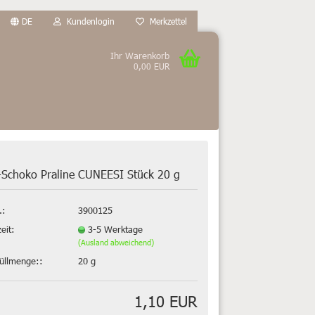
DE
Kundenlogin
Merkzettel
Ihr Warenkorb
0,00 EUR
Schoko Praline CUNEESI Stück 20 g
.:
3900125
zeit:
3-5 Werktage
(Ausland abweichend)
füllmenge::
20 g
1,10 EUR