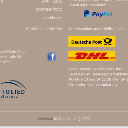
FR
9:00 - 18:30
PayPal oder Kreditkarte
ROSENMONTAG
geschlossen
10:00 Uhr - 14:00 Uhr
Wir versenden ausschließlich mit:
ss-Schule Alfter
nnenstraße 44
7 Alfter
Gerne können Sie aber auch Ihre
Bestellung im Ladengeschäft abhole
MO-FR 9-13 und 14-18:30 Uhr; SA 
Uhr - oder nach Vereinbarung.
Webshop
by Gambio.de © 2023