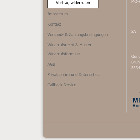
MO-
Vertrag widerrufen
Impressum
Kontakt
SA
Versand- & Zahlungsbedingungen
Widerrufsrecht & Muster-
Widerrufsformular
Genu
Bru
AGB
5334
Privatsphäre und Datenschutz
Callback Service