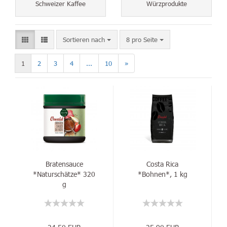
Schweizer Kaffee
Würzprodukte
Sortieren nach
8 pro Seite
1
2
3
4
...
10
»
Bratensauce
Costa Rica
*Naturschätze* 320
*Bohnen*, 1 kg
g