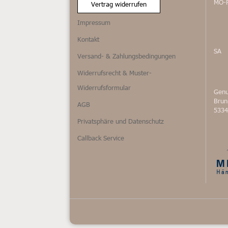
MO-
Vertrag widerrufen
Impressum
Kontakt
SA
Versand- & Zahlungsbedingungen
Widerrufsrecht & Muster-
Widerrufsformular
Genu
Bru
AGB
5334
Privatsphäre und Datenschutz
Callback Service