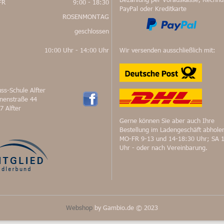
FR
9:00 - 18:30
PayPal oder Kreditkarte
ROSENMONTAG
geschlossen
10:00 Uhr - 14:00 Uhr
Wir versenden ausschließlich mit:
ss-Schule Alfter
nnenstraße 44
7 Alfter
Gerne können Sie aber auch Ihre
Bestellung im Ladengeschäft abhole
MO-FR 9-13 und 14-18:30 Uhr; SA 
Uhr - oder nach Vereinbarung.
Webshop
by Gambio.de © 2023