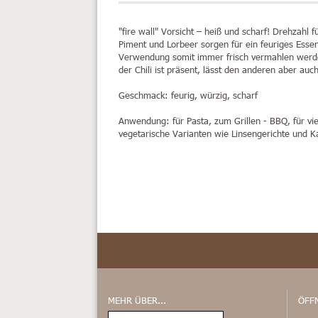
"fire wall"
Vorsicht – heiß und scharf! Drehzahl fü
Piment und Lorbeer sorgen für ein feuriges Esse
Verwendung somit immer frisch vermahlen werde
der Chili ist präsent, lässt den anderen aber au
Geschmack:
feurig, würzig, scharf
Anwendung:
für Pasta, zum Grillen - BBQ, für vie
vegetarische Varianten wie Linsengerichte und Ka
MEHR ÜBER...
ÖFF