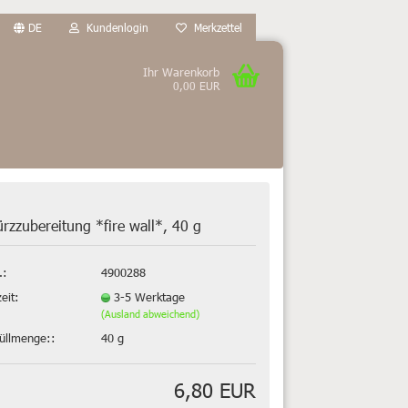
DE
Kundenlogin
Merkzettel
Ihr Warenkorb
0,00 EUR
rzzubereitung *fire wall*, 40 g
.:
4900288
zeit:
3-5 Werktage
(Ausland abweichend)
füllmenge::
40 g
6,80 EUR