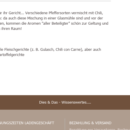
r ihr Gericht... Verschiedene Pfeffersorten vermischt mit Chili,
n: da auch diese Mischung in einer Glasmühle sind und vor der
n, kommen die Aromen "aller Beteiligter" schön zur Geltung und
ch ihren Raum!
le Fleischgerichte (z. B. Gulasch, Chili con Carne), aber auch
rtoffelgerichte
Dies & Das - Wissenswertes....
NUNGSZEITEN LADENGESCHÄFT
BEZAHLUNG & VERSAND
Bezahlung per Vorauskasse, Rechnu