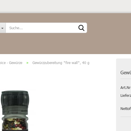
Sprache auswählen
Spice - Gewürze
»
Gewürzzubereitung *fire wall*, 40 g
Gewü
Art.Nr
Konto erstellen
Liefer
Passwort vergessen?
Netto