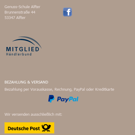
Genuss-Schule Alfter
Brunnenstraße 44
53347 Alfter
BEZAHLUNG & VERSAND
Bezahlung per Vorauskasse, Rechnung, PayPal oder Kreditkarte
Wir versenden ausschließlich mit: