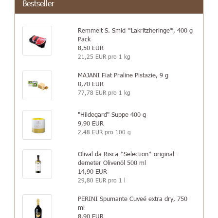
Bestseller
Remmelt S. Smid *Lakritzheringe*, 400 g
Pack
8,50 EUR
21,25 EUR pro 1 kg
MAJANI Fiat Praline Pistazie, 9 g
0,70 EUR
77,78 EUR pro 1 kg
"Hildegard" Suppe 400 g
9,90 EUR
2,48 EUR pro 100 g
Olival da Risca *Selection* original -
demeter Olivenöl 500 ml
14,90 EUR
29,80 EUR pro 1 l
PERINI Spumante Cuveé extra dry, 750
ml
8,90 EUR