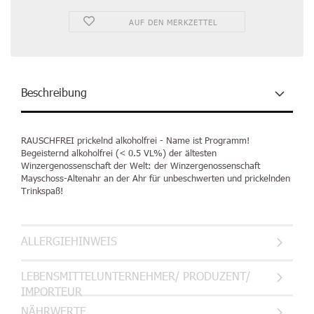
AUF DEN MERKZETTEL
Beschreibung
RAUSCHFREI
prickelnd alkoholfrei
- Name ist Programm!
Begeisternd alkoholfrei (< 0.5 VL%) der ältesten
Winzergenossenschaft der Welt: der Winzergenossenschaft
Mayschoss-Altenahr an der Ahr für unbeschwerten und prickelnden
Trinkspaß!
ALLERGIEHINWEIS
LEBENSMITTELUNTERNEHMER/ PRODUZENT/
IMPORTEUR
NÄHRWERTE