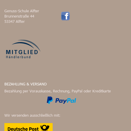
Genuss-Schule Alfter
Brunnenstraße 44
53347 Alfter
BEZAHLUNG & VERSAND
Bezahlung per Vorauskasse, Rechnung, PayPal oder Kreditkarte
Wir versenden ausschließlich mit: