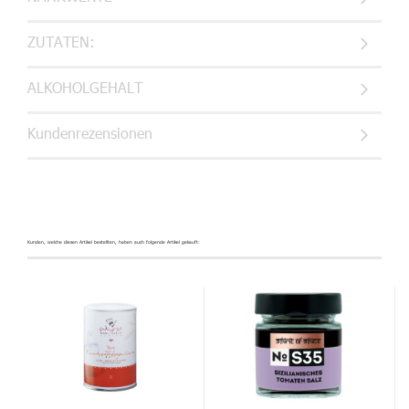
ZUTATEN:
ALKOHOLGEHALT
Kundenrezensionen
Kunden, welche diesen Artikel bestellten, haben auch folgende Artikel gekauft: