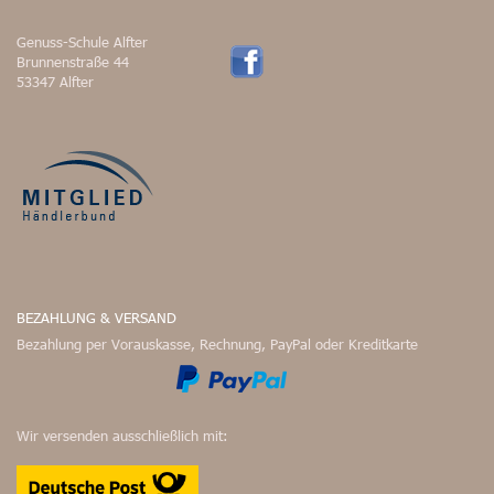
Genuss-Schule Alfter
Brunnenstraße 44
53347 Alfter
BEZAHLUNG & VERSAND
Bezahlung per Vorauskasse, Rechnung, PayPal oder Kreditkarte
Wir versenden ausschließlich mit: