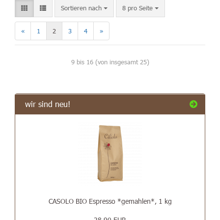
Sortieren nach
8 pro Seite
«
1
2
3
4
»
9
bis
16
(von insgesamt
25
)
wir sind neu!
CASOLO BIO Espresso *gemahlen*, 1 kg
28,90 EUR