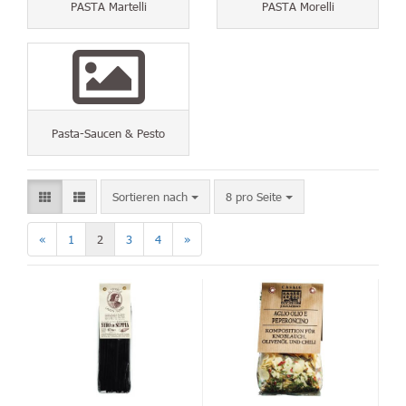
PASTA Martelli
PASTA Morelli
Pasta-Saucen & Pesto
Sortieren nach
8 pro Seite
«
1
2
3
4
»